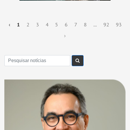
‹
1
2
3
4
5
6
7
8
...
92
93
›
Buscar